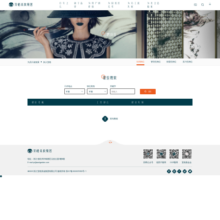
百年之
旗下品
为用户创
为国妆传
为员工谋
为社会造
志
牌
价值
美名
发展
福祉
招聘岗位
GANG
WEI
社招岗位
管培生岗位
应届生岗位
实习生岗位
为员工谋发展
加入宜格
职位搜索
ZHI
WEI
工作地点
职位类别
关键字
不限
不限
搜索
>
>
职位名称
工作地点
职位类别
暂无数据
地址：浙江省杭州市钱塘区元创公园1幢9楼
E-mail:pr@eastgarden.com
招聘公众号
花西子微博
OGP微博
宜格基金会
©2023 浙江宜格美妆集团有限公司 版权所有
浙ICP备2022031832号-1